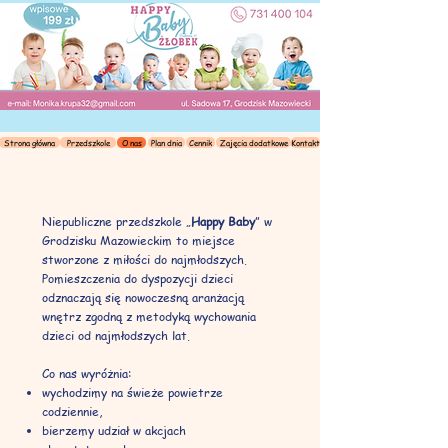
Strona główna
Przedszkole
O nas
Plan dnia
Cennik
Zajęcia dodatkowe
Kontakt
Niepubliczne przedszkole „
Happy Baby
” w
Grodzisku Mazowieckim to miejsce
stworzone z miłości do najmłodszych.
Pomieszczenia do dyspozycji dzieci
odznaczają się nowoczesną aranżacją
wnętrz zgodną z metodyką wychowania
dzieci od najmłodszych lat.
Co nas wyróżnia:
wychodzimy na świeże powietrze
codziennie,
bierzemy udział w akcjach